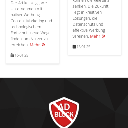
können die Relevanz
Der Artikel zeigt, wie
senken. Die Zukunft
Unternehmen mit
liegt in kreativen
nativer Werbung,
Lösungen, die
Content Marketing und
Datenschutz und
technologischem
effektive Werbung
Fortschritt neue Wege
vereinen.
Mehr
finden, um Nutzer zu
erreichen.
Mehr
13.01.25
16.01.25